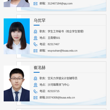
邮箱：312467184@qq.com
乌优罕
职务：学生工作秘书（校企学生管理）
地点：主南楼501
电话：82317467
邮箱：wuyouhan@buaa.edu.cn
崔洺赫
职务：空天力学拔尖计划辅导员
地点：沙河雄鹰领飞中心
电话：82315715
邮箱:20374308@buaa.edu.cn